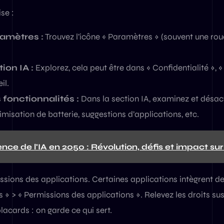
se :
amètres :
Trouvez l’icône « Paramètres » (souvent une ro
ion IA :
Explorez, cela peut être dans « Confidentialité », « 
il.
 fonctionnalités :
Dans la section IA, examinez et désact
imisation de batterie, suggestions d’applications, etc.
gence de l'IA en 2050 : Révolution, défis et impact su
sions des applications. Certaines applications intègrent des
 » > « Permissions des applications ». Relevez les droits sus
lacards : on garde ce qui sert.