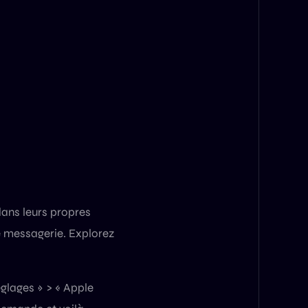
dans leurs propres
e messagerie. Explorez
églages » > « Apple