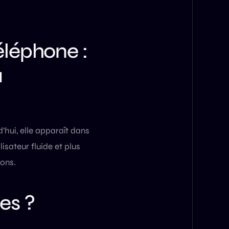
Téléphone :
a
d’hui, elle apparaît dans
isateur fluide et plus
uons.
es ?