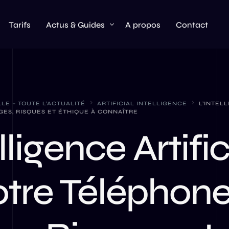
Tarifs
Actus & Guides
A propos
Contact
Actualités & Updates
AI
LLE – TOUTE L’ACTUALITÉ
ARTIFICIAL INTELLIGENCE
L’INTEL
GES, RISQUES ET ÉTHIQUE À CONNAÎTRE
ChatGPT
lligence Artific
Hardware
Claude AI
Meta AI
otre Téléphone
Perplexity AI
OpenAI