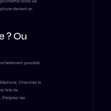
mpromettre notre vie
léphone devient un
le ? Ou
partiellement possible.
 téléphone. Cherchez la
ne liste de
. Éteignez-les