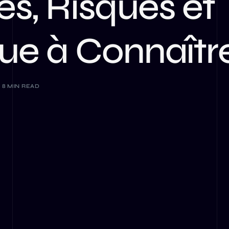
s, Risques et
LLM
ue à Connaîtr
8 MIN READ