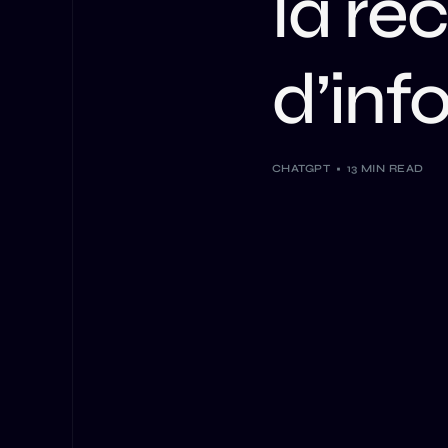
la re
d’inf
CHATGPT
13 MIN READ