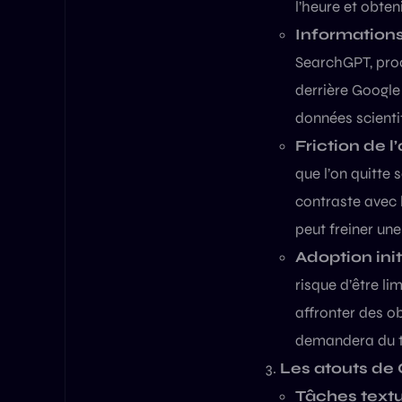
l’heure et obteni
Informations
SearchGPT, proc
derrière Google 
données scientif
Friction de l
que l’on quitte
contraste avec 
peut freiner un
Adoption init
risque d’être li
affronter des o
demandera du t
Les atouts de C
Tâches textu