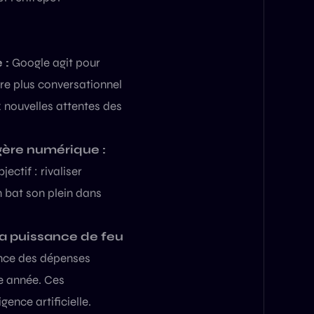
 :
Google agit pour
tre plus conversationnel
x nouvelles attentes des
gère numérique :
ectif : rivaliser
n bat son plein dans
 La puissance de feu
nonce des dépenses
te année. Ces
ence artificielle.