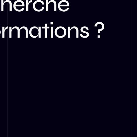
cherche
LLM
ormations ?