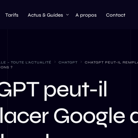
Tarifs
Actus & Guides
A propos
Contact
Actualités & Updates
AI
LLE – TOUTE L’ACTUALITÉ
CHATGPT
CHATGPT PEUT-IL REMP
ONS ?
ChatGPT
PT peut-il
Hardware
Claude AI
Meta AI
lacer Google 
Perplexity AI
OpenAI