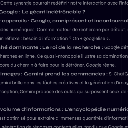
Cette synergie pourrait redéfinir notre interaction avec l’i
Google : Le géant indétrônable ?
 appareils : Google, omniprésent et incontournab
udes numériques. Comme moteur de recherche par défaut, i
un réflexe : besoin d’information ? On « googlelise ».
hé dominante : Le roi de la recherche :
Google déti
erches en ligne. Ce quasi-monopole illustre sa domination 
core du chemin à faire pour le détrôner. Google règne.
t images : Gemini prend les commandes :
Si ChatGP
mini brille dans les tâches créatives et la génération d’ima
conception, Gemini propose des outils qui surpassent ceux d
t volume d’informations : L’encyclopédie numéri
st optimisé pour extraire d’immenses quantités d’informat
a génération de réponses contextuelles, tandis que Google es