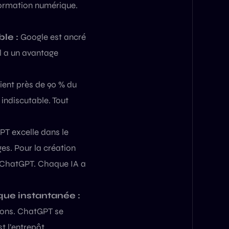
nformation numérique.
le :
Google est ancré
l a un avantage
ent près de 90 % du
indiscutable. Tout
T excelle dans le
ges. Pour la création
e ChatGPT. Chaque IA a
que instantanée :
ions. ChatGPT se
t l’entrepôt