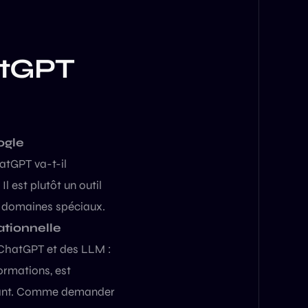
atGPT
ogle
atGPT va-t-il
 est plutôt un outil
s domaines spéciaux.
ationnelle
ChatGPT et des LLM :
formations, est
entant. Comme demander