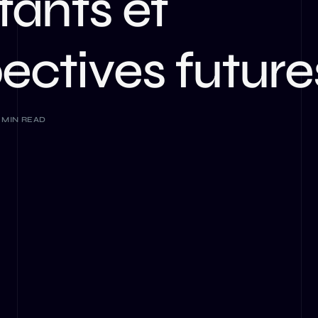
ants et
LLM
ectives future
 MIN READ