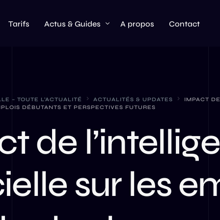
Tarifs
Actus & Guides
A propos
Contact
Actualités & Updates
AI
LLE – TOUTE L’ACTUALITÉ
ACTUALITÉS & UPDATES
IMPACT DE
EMPLOIS DÉBUTANTS ET PERSPECTIVES FUTURES
ChatGPT
t de l’intellig
Hardware
Claude AI
Meta AI
cielle sur les e
Perplexity AI
OpenAI