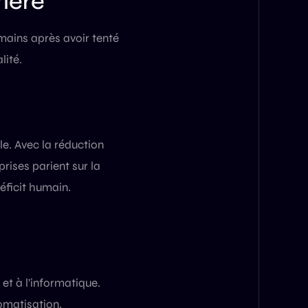
rière
mains après avoir tenté
lité.
e. Avec la réduction
rises parient sur la
éficit humain.
et à l’informatique.
tomatisation.