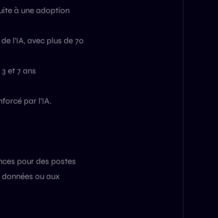
uite à une adoption
 de l’IA, avec plus de 70
3 et 7 ans
forcé par l’IA.
nces pour des postes
de données ou aux