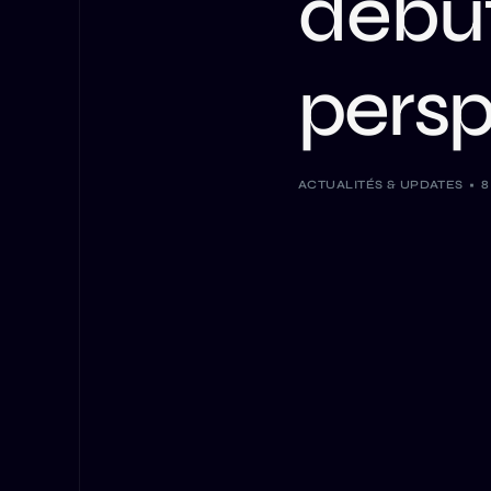
début
persp
ACTUALITÉS & UPDATES
8