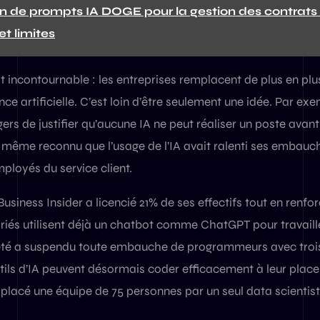
ion de prompts IA DOGE pour la gestion des contrats
et limites
incontournable : les entreprises remplacent de plus en plu
ence artificielle. C’est loin d’être seulement une idée. Par 
rs de justifier qu’aucune IA ne peut réaliser un poste ava
 même reconnu que l’usage de l’IA avait ralenti ses embauch
ployés du service client.
Business Insider a licencié 21% de ses effectifs tout en renfor
riés utilisent déjà un chatbot comme ChatGPT pour travaille
été a suspendu toute embauche de programmeurs avec trois
utils d’IA peuvent désormais coder efficacement à leur place
lacé une équipe de 75 personnes par un seul data scientist,