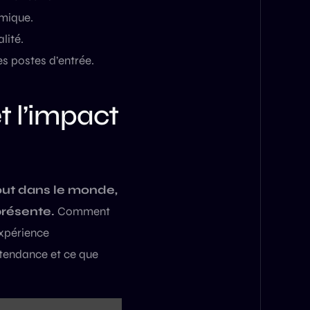
mique.
lité.
es postes d’entrée.
t l’impact
out dans le monde,
présente.
Comment
expérience
 tendance et ce que