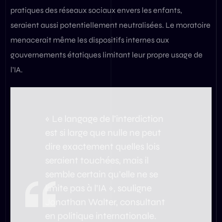
pratiques des réseaux sociaux envers les enfants,
seraient aussi potentiellement neutralisées. Le moratoire
menacerait même les dispositifs internes aux
gouvernements étatiques limitant leur propre usage de
l’IA.
« Le langage de l’interdiction
est si large que nulle ne peut
dire exactement quelles lois
seraient touchées, mais il
semble certain qu’elle ne se
limite pas à l’IA », souligne
Jonathan Walter, consultant
en politique internationale.