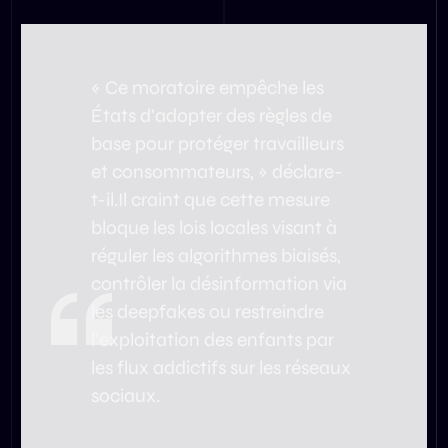
« Ce moratoire empêche les
États d’adopter des règles de
base pour protéger travailleurs
et consommateurs, » déclare-
t-il.Il craint que cette mesure
bloque les lois locales visant à
réguler les algorithmes biaisés,
contrôler la désinformation via
les deepfakes ou restreindre
l’exploitation des enfants par
les flux addictifs sur les réseaux
sociaux.